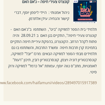
קונצרט צעירי חיפה – ג'אם האם
ניהול אמנותי : היידי ליפמן יוסף, דברי
קישור והנחיה: עידן אלתרמן.
תלמידי בית הספר למוזיקה "ביט", השתתפו ב"ג'אם האם -
קונצרט צעירי חיפה", התקיים בגן האם ב 28.09.21 והיה
פתוח לקהל הרחב. הקונצרט, בהפקת עיריית חיפה התקיים
בתמיכת קרן תרבות חיפה ומשרד התרבות, והשתתפו בו גם
תלמידים מבתי הספר למוזיקה הבאים: מרכז "יובל" למוזיקה,
קונסרבטוריון דוניה ויצמן, קונסרבטוריון רובין, תיכון "רעות"
לאומנויות, מתנ"ס נווה יוסף, עמותת "אל כרמל" למוזיקה ורוק
סיטי.
www.facebook.com/haifamuni/videos/289497015917389/