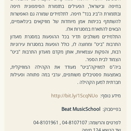
בחיפה ובישראל, הפעילים בתזמורת הסימפונית חיפה
ובתזמורת ה"ביג בנד" חיפה. לתלמידים שמורה גם האפשרות
להשתתף בכיתות אמן מיוחדות של מוזיקאים בינלאומיים,
הבאים להתארח במסגרות אלו.
התלמידים משולבים תדיר בכל ההופעות במסגרת מועדון
התרבות "ביט" ומחוצה לו, כולל הופעות במסגרות עירוניות
רבות, והפקות עצמאיות, אותן מקדם מועדון התרבות "ביט"
הצמוד לבית הספר.
ביה"ס למוזיקה"ביט" מעודד את הקהילה המוזיקלית,
באמצעות פסטיבלים משותפים, ערבי במה פתוחה ופעילות
חברתית למען הקהילה .
מידע נוסף:
http://bit.ly/1ScqNUo
בפייסבוק:
Beat MusicSchool
לפרטים והרשמה: 04-8107107 , 04-8101961
שד הנשיא 124 חיפה