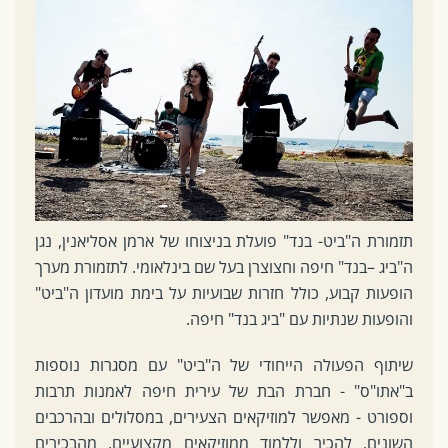
תזמורת ה"ביט- בנד" פועלת בניצוחו של ארמן אסליאנין, נגן
ה"ביג –בנד" חיפה וחצוצרן בעל שם בינלאומי. לתזמורת מערך
הופעות קבוע, כולל חזרות שבועיות על בימת מועדון ה"ביט"
והופעות שנתיות עם "ביג בנד" חיפה.
שיתוף הפעולה הייחודי של ה"ביט" עם מסגרות נוספות
ב"אתו"ס" - חברת הבת של עירית חיפה לאמנות תרבות
וספורט - מאפשר למוזיקאים הצעירים, במסלולים ובהרכבים
השונים, להכיר וללמוד ממוזיקאים מקצועיים, מהבכירים