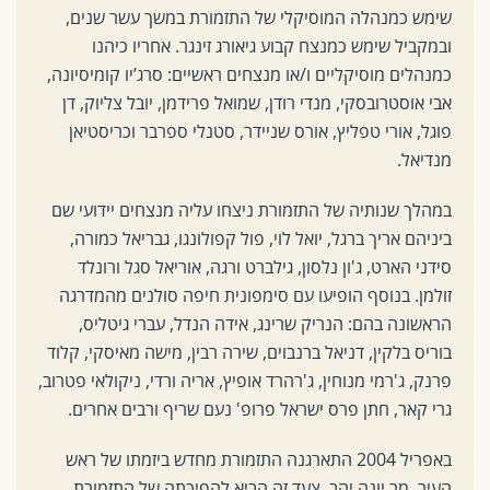
שימש כמנהלה המוסיקלי של התזמורת במשך עשר שנים,
ובמקביל שימש כמנצח קבוע גיאורג זינגר. אחריו כיהנו
כמנהלים מוסיקליים ו/או מנצחים ראשיים: סרג’יו קומיסיונה,
אבי אוסטרובסקי, מנדי רודן, שמואל פרידמן, יובל צליוק, דן
פוגל, אורי טפליץ, אורס שניידר, סטנלי ספרבר וכריסטיאן
מנדיאל.
במהלך שנותיה של התזמורת ניצחו עליה מנצחים יידועי שם
ביניהם אריך ברגל, יואל לוי, פול קפולונגו, גבריאל כמורה,
סידני הארט, ג'ון נלסון, גילברט ורגה, אוריאל סגל ורונלד
זולמן. בנוסף הופיעו עם סימפונית חיפה סולנים מהמדרגה
הראשונה בהם: הנריק שרינג, אידה הנדל, עברי גיטליס,
בוריס בלקין, דניאל ברנבוים, שירה רבין, מישה מאיסקי, קלוד
פרנק, ג'רמי מנוחין, ג'רהרד אופיץ, אריה ורדי, ניקולאי פטרוב,
גרי קאר, חתן פרס ישראל פרופ' נעם שריף ורבים אחרים.
באפריל 2004 התארגנה התזמורת מחדש ביזמתו של ראש
העיר, מר יונה יהב. צעד זה הביא להפיכתה של התזמורת