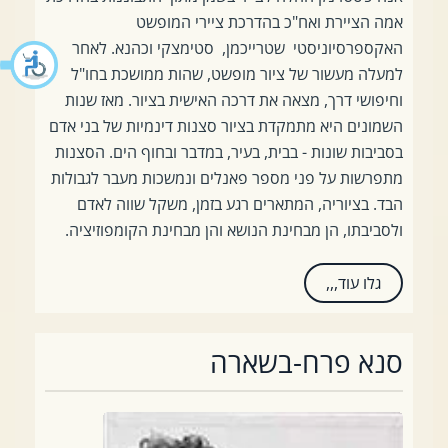
אמה הציירת ואח"כ בהדרכת ציירי המופשט
האקספרסיוניסטי שטרייכמן, סטימצקי וכהנא. לאחר
למעלה מעשור של ציור מופשט, שהות ממושכת בחו"ל
וחיפושי דרך, מצאה את דרכה האישית בציור. מאז שנות
השמונים היא מתמקדת בציור סצנות דינמיות של בני אדם
בסביבות שונות - בבית, בעיר, במדבר ובחוף הים. הסצנות
מתפרשות על פני מספר פאנלים ונמשכות מעבר לגבולות
הבד. בציוריה, המתארים רגע בזמן, משקל שווה לאדם
ולסביבתו, הן מבחינת הנושא והן מבחינת הקומפוזיציה.
גלו עוד,,,
סנא פרח-בשארה