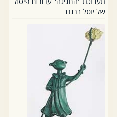
תערוכת "החגיגה" עבודות פיסול
של יוסל ברגנר