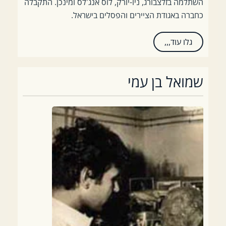
השתלמה בזלצבורג, ניו-יורק, לוס אנג'לס ומינכן. התקבלה
כחברה באגודת הציירים והפסלים בישראל
.
גלו עוד,,,
שמואל בן עמי